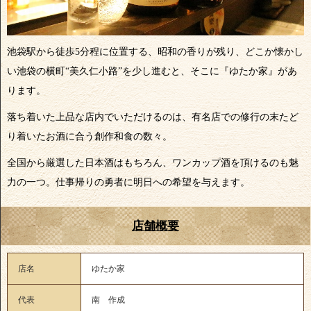
池袋駅から徒歩5分程に位置する、昭和の香りが残り、どこか懐かし
い池袋の横町“美久仁小路”を少し進むと、そこに『ゆたか家』があ
ります。
落ち着いた上品な店内でいただけるのは、有名店での修行の末たど
り着いたお酒に合う創作和食の数々。
全国から厳選した日本酒はもちろん、ワンカップ酒を頂けるのも魅
力の一つ。仕事帰りの勇者に明日への希望を与えます。
店舗概要
店名
ゆたか家
代表
南 作成